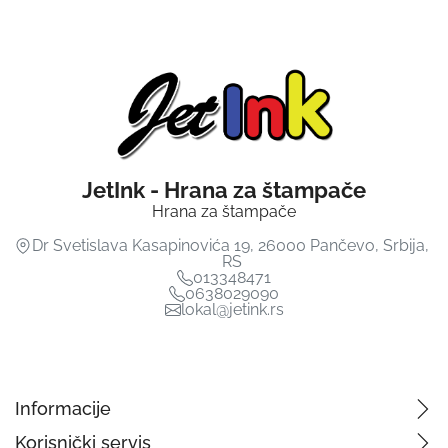
JetInk - Hrana za štampače
Hrana za štampače
Dr Svetislava Kasapinovića 19
,
26000
Pančevo
,
Srbija
,
RS
013348471
0638029090
lokal@jetink.rs
Informacije
Korisnički servis