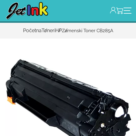
Početna
Toneri
HP
Zamenski Toner CB285A