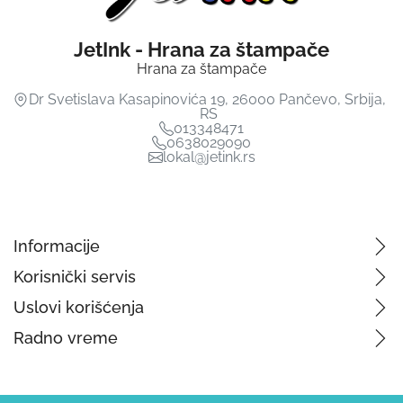
JetInk - Hrana za štampače
Hrana za štampače
Dr Svetislava Kasapinovića 19
,
26000
Pančevo
,
Srbija
,
RS
013348471
0638029090
lokal@jetink.rs
Informacije
Korisnički servis
Uslovi korišćenja
Radno vreme