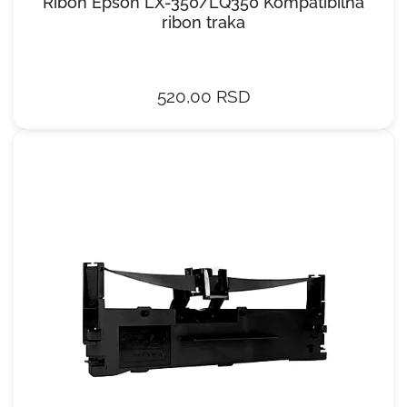
Ribon Epson LX-350/LQ350 Kompatibilna
ribon traka
520,00 RSD