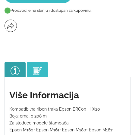
Proizvod je na stanju i dostupan za kupovinu .
Više Informacija
Kompatibilna ribon traka Epson ERC09 | HX20
Boja: crna, 0,208 m
Za sledeće modele štampača:
Epson M160• Epson M161• Epson M180• Epson M181•