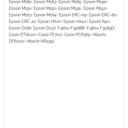
Epson M182• Epson M183• Epson M185• Epson M190•
Epson M191• Epson M192• Epson M195• Epson M150•
Epson M163• Epson M164• Epson ERC-09• Epson ERC-80•
Epson ERC-22• Epson HX20• Epson HX40• Epson P40•
Epson D166• Epson D173• Fujitsu F3588B• Fujitsu F3589D•
Casio DT6000• Casio FE700• Casio PCR365• Hitachi
DF6000• Hitachi HR2391