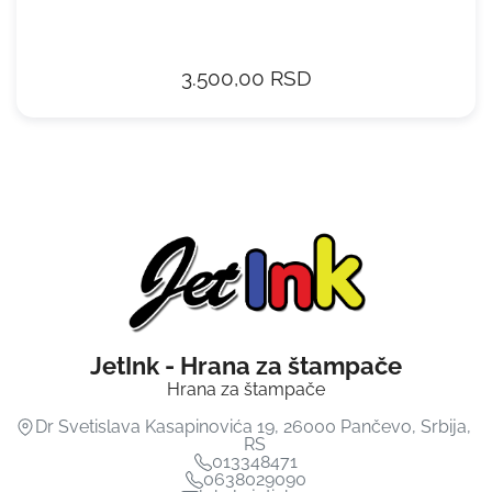
3.500,00 RSD
JetInk - Hrana za štampače
Hrana za štampače
Dr Svetislava Kasapinovića 19
,
26000
Pančevo
,
Srbija
,
RS
013348471
0638029090