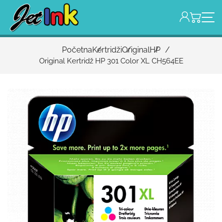
Početna
Kertridži
Original
HP
Original Kertridž HP 301 Color XL CH564EE