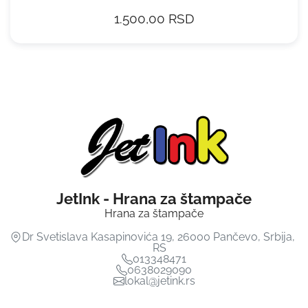
1.500,00 RSD
JetInk - Hrana za štampače
Hrana za štampače
Dr Svetislava Kasapinovića 19
,
26000
Pančevo
,
Srbija
,
RS
013348471
0638029090
lokal@jetink.rs