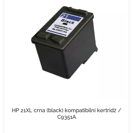
HP 21XL crna (black) kompatibilni kertridž /
C9351A