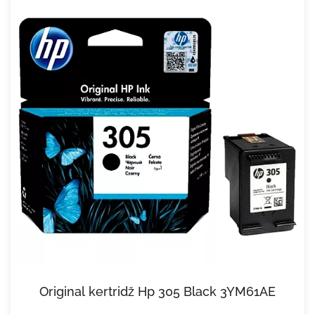
Original kertridž Hp 305 Black 3YM61AE