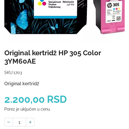
Original kertridž HP 305 Color
3YM60AE
SKU:
1703
Original kertridž
2.200,00 RSD
Porez je uključen u cenu.