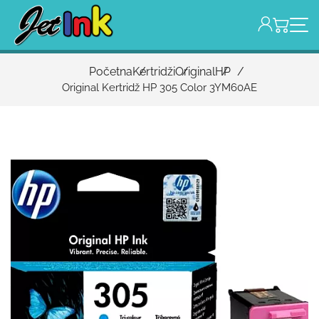
Početna
Kertridži
Original
HP
Original Kertridž HP 305 Color 3YM60AE