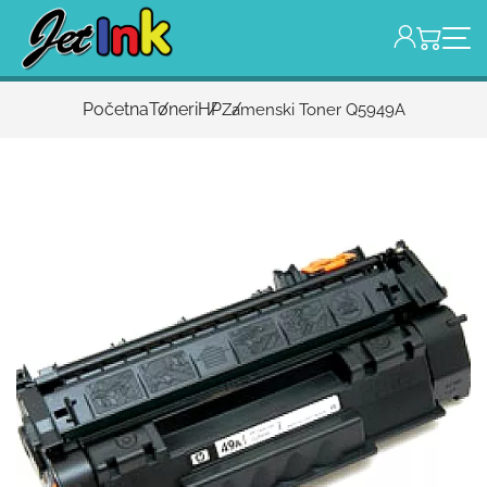
Početna
Toneri
HP
Zamenski Toner Q5949A