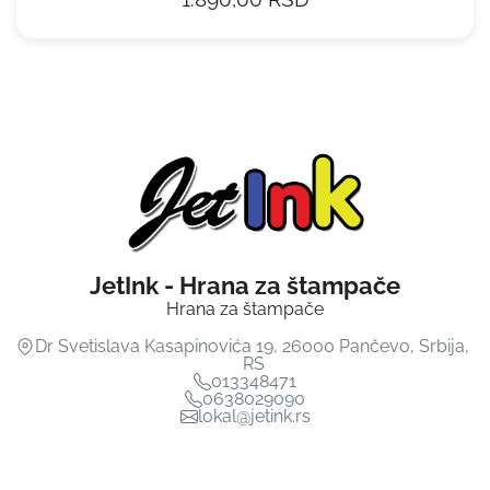
JetInk - Hrana za štampače
Hrana za štampače
Dr Svetislava Kasapinovića 19
,
26000
Pančevo
,
Srbija
,
RS
013348471
0638029090
lokal@jetink.rs